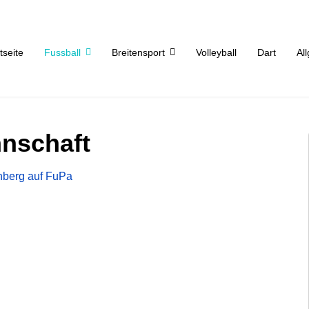
tseite
Fussball
Breitensport
Volleyball
Dart
Al
nschaft
berg auf FuPa