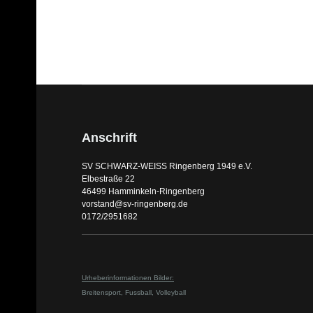
Anschrift
SV SCHWARZ-WEISS Ringenberg 1949 e.V.
Elbestraße 22
46499 Hamminkeln-Ringenberg
vorstand@sv-ringenberg.de
0172/2951682
Urheberinformationen Bilder:
Breitensport,
Fussball,
Volleyball