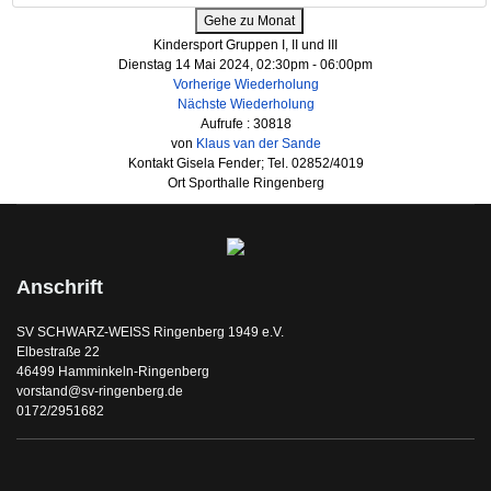
Gehe zu Monat
Kindersport Gruppen I, II und III
Dienstag 14 Mai 2024, 02:30pm - 06:00pm
Vorherige Wiederholung
Nächste Wiederholung
Aufrufe
: 30818
von
Klaus van der Sande
Kontakt
Gisela Fender; Tel. 02852/4019
Ort
Sporthalle Ringenberg
Anschrift
SV SCHWARZ-WEISS Ringenberg 1949 e.V.
Elbestraße 22
46499 Hamminkeln-Ringenberg
vorstand@sv-ringenberg.de
0172/2951682