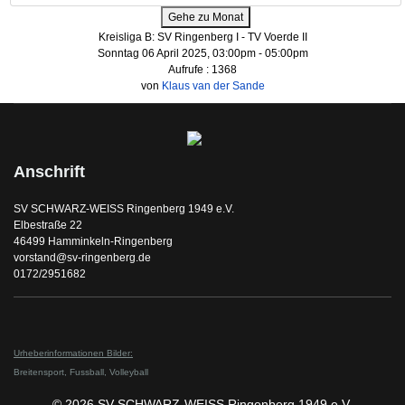
Gehe zu Monat
Kreisliga B: SV Ringenberg I - TV Voerde II
Sonntag 06 April 2025, 03:00pm - 05:00pm
Aufrufe
: 1368
von
Klaus van der Sande
Anschrift
SV SCHWARZ-WEISS Ringenberg 1949 e.V.
Elbestraße 22
46499 Hamminkeln-Ringenberg
vorstand@sv-ringenberg.de
0172/2951682
Urheberinformationen Bilder:
Breitensport,
Fussball,
Volleyball
© 2026 SV SCHWARZ-WEISS Ringenberg 1949 e.V.