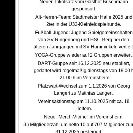
Neuer Trikotsatz vom Gasthof Buschmann
gesponsort.
Alt-Herren-Team: Stadtmeister Halle 2025 und
2ter in der Ü32-Kleinfeldspielrunde.
Fußball-Jugend: Jugend-Spielgemeinschaften
von SV Ringenberg und HSC-Berg bei den
älteren Jahrgängen mit SV Hamminkeln vertieft
YOGA-Gruppe wieder auf 2 Gruppen erweitert.
DART-Gruppe seit 16.12.2025 neu etabliert,
gedartet wird regelmäßig dienstags von 19.00 
- 21.00 h im Vereinsheim.
Platzwart-Wechsel zum 1.1.2026 von Georg
Langert zu Matthias Langert.
Vereinsaktionstag am 11.10.2025 mit ca. 18
Helfern.
Neue "Merch-Vitrine" im Vereinsheim.
3.) Mitgliederzahl um netto 10 auf 707 Mitglieder zu
31.12.2025 gesteigert.