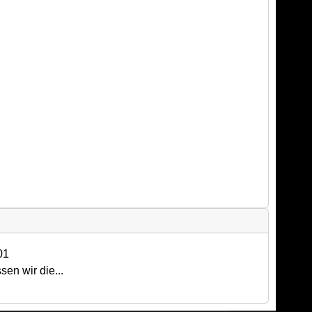
01
en wir die...