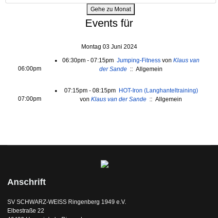
Gehe zu Monat
Events für
Montag 03 Juni 2024
06:30pm - 07:15pm
Jumping-Fitness
von
Klaus van
06:00pm
der Sande
:: Allgemein
07:15pm - 08:15pm
HOT-Iron (Langhanteltraining)
07:00pm
von
Klaus van der Sande
:: Allgemein
Anschrift
SV SCHWARZ-WEISS Ringenberg 1949 e.V.
Elbestraße 22