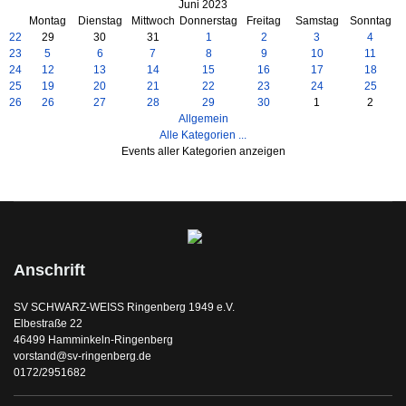
Juni 2023
Montag
Dienstag
Mittwoch
Donnerstag
Freitag
Samstag
Sonntag
22
29
30
31
1
2
3
4
23
5
6
7
8
9
10
11
24
12
13
14
15
16
17
18
25
19
20
21
22
23
24
25
26
26
27
28
29
30
1
2
Allgemein
Alle Kategorien ...
Events aller Kategorien anzeigen
Anschrift
SV SCHWARZ-WEISS Ringenberg 1949 e.V.
Elbestraße 22
46499 Hamminkeln-Ringenberg
vorstand@sv-ringenberg.de
0172/2951682